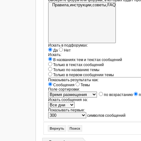
Выберите форум или форумы, в которых будет про
Искать в подфорумах:
Да
Нет
Искать:
В названиях тем и текстах сообщений
Только в текстах сообщений
Только по названию темы
Только в первом сообщении темы
Показывать результаты как:
Сообщения
Темы
Поле сортировки:
по возрастанию
п
Искать сообщения за:
Показывать первые:
символов сообщений