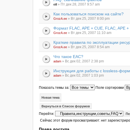
» Пт дек 28, 2007 9:57 am
eill
Как пользоваться поиском на сайте?
» Вт дек 25, 2007 8:00 pm
GrozA.ee
Формат FLAC, APE + CUE, FLAC, APE +
» Вт дек 25, 2007 11:10 am
GrozA.ee
Краткие правила по эксплуатации ресу
» Вт дек 25, 2007 8:54 am
GrozA.ee
Что такое EAC?
» Вс дек 02, 2007 2:38 pm
adam
Инструкция для работы с lossless-фор
» Вс дек 02, 2007 1:03 pm
adam
Показать темы за:
Поле сортировки
Новая тема
Вернуться в Список форумов
Перейти:
Сейчас этот форум просматривают: нет зарегистриро
Права доступа