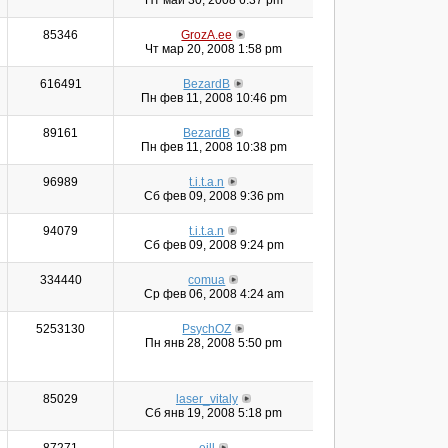
Пт май 30, 2008 6:37 pm
85346
GrozA.ee
Чт мар 20, 2008 1:58 pm
616491
BezardB
Пн фев 11, 2008 10:46 pm
89161
BezardB
Пн фев 11, 2008 10:38 pm
96989
t.i.t.a.n
Сб фев 09, 2008 9:36 pm
94079
t.i.t.a.n
Сб фев 09, 2008 9:24 pm
334440
comua
Ср фев 06, 2008 4:24 am
5253130
PsychOZ
Пн янв 28, 2008 5:50 pm
85029
laser_vitaly
Сб янв 19, 2008 5:18 pm