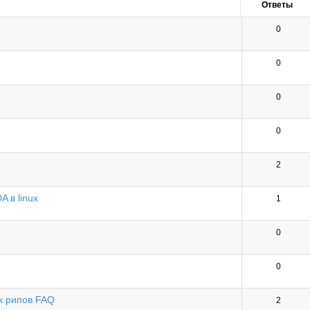
Ответы
0
0
0
0
2
 в linux
1
0
0
ых рипов FAQ
2