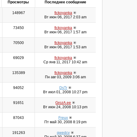
Просмотры
Последнее сообщение
148967
fickoyanka
Вт июн 06, 2017 2:03 am
73450
fickoyanka
Вт июн 06, 2017 1:57 am
70500
fickoyanka
Вт июн 06, 2017 1:53 am
69029
fickoyanka
Ср янв 11, 2017 10:42 am
135389
fickoyanka
Пн авг 03, 2009 3:06 am
94052
DsTr
Вт июл 01, 2008 10:27 pm
91651
GrozA.ee
Вт июн 24, 2008 10:13 pm
87043
Freux
Пт май 30, 2008 8:19 pm
191263
qwedcv