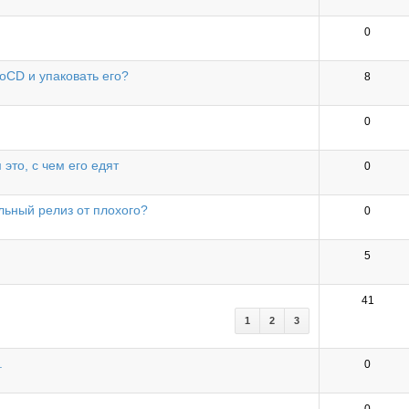
0
oCD и упаковать его?
8
0
 это, с чем его едят
0
льный релиз от плохого?
0
5
41
1
2
3
.
0