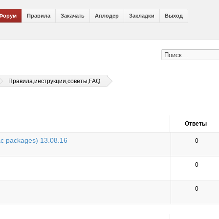
Форум
Правила
Закачать
Аплодер
Закладки
Выход
Правила,инструкции,советы,FAQ
Ответы
c packages) 13.08.16
0
0
0