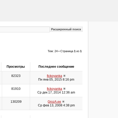
Расширенный поиск
Тем: 24 • Страница
1
из
1
Просмотры
Последнее сообщение
82323
fickoyanka
Пн янв 05, 2015 8:16 pm
81910
fickoyanka
Ср дек 17, 2014 12:36 am
130209
GrozA.ee
Ср фев 13, 2008 4:38 pm