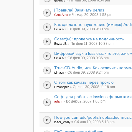
» Пт май 30, 2008 6:34 pm
qwedcv
[Правила] Закачать релиз
» Чт мар 20, 2008 1:58 pm
GrozA.ee
Как сделать точную копию (имидж) Audi
» Сб фев 09, 2008 9:30 pm
t.i.t.a.n
Совет(ы): проверка на подлинность
» Пн фев 11, 2008 10:38 pm
BezardB
Цифровой звук и lossless: что это, зачем
» Сб фев 09, 2008 9:36 pm
t.i.t.a.n
True-CD-Audio, или Как отличить норма
» Сб фев 09, 2008 9:24 pm
t.i.t.a.n
О том как качать через проксю
» Ср янв 30, 2008 11:18 am
Developer
Софт для работы с lossless форматами
» Вс дек 02, 2007 1:08 pm
adam
How you can add/publish uploaded music
» Сб янв 19, 2008 5:18 pm
laser_vitaly
FAQ: скачивание файлов