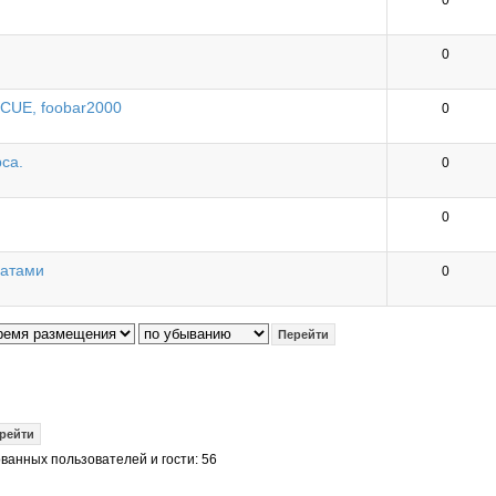
0
0
 CUE, foobar2000
0
рса.
0
0
матами
0
ванных пользователей и гости: 56