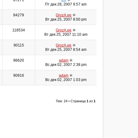
87271
eill
Пт дек 28, 2007 9:57 am
84279
GrozA.ee
Вт дек 25, 2007 8:00 pm
118534
GrozA.ee
Вт дек 25, 2007 11:10 am
90115
GrozA.ee
Вт дек 25, 2007 8:54 am
96620
adam
Вс дек 02, 2007 2:38 pm
90916
adam
Вс дек 02, 2007 1:03 pm
Тем: 24 • Страница
1
из
1