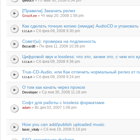
» Пт май 30, 2008 6:34 pm
qwedcv
[Правила] Закачать релиз
» Чт мар 20, 2008 1:58 pm
GrozA.ee
Как сделать точную копию (имидж) AudioCD и упаковать 
» Сб фев 09, 2008 9:30 pm
t.i.t.a.n
Совет(ы): проверка на подлинность
» Пн фев 11, 2008 10:38 pm
BezardB
Цифровой звук и lossless: что это, зачем это, с чем его е
» Сб фев 09, 2008 9:36 pm
t.i.t.a.n
True-CD-Audio, или Как отличить нормальный релиз от п
» Сб фев 09, 2008 9:24 pm
t.i.t.a.n
О том как качать через проксю
» Ср янв 30, 2008 11:18 am
Developer
Софт для работы с lossless форматами
» Вс дек 02, 2007 1:08 pm
adam
How you can add/publish uploaded music.
» Сб янв 19, 2008 5:18 pm
laser_vitaly
FAQ: скачивание файлов