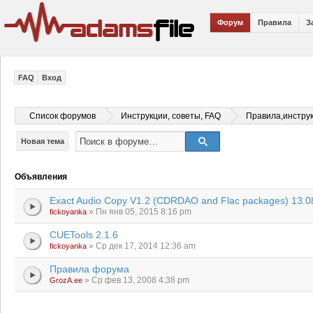
Форум
Правила
З
FAQ
Вход
Список форумов
Инструкции, советы, FAQ
Правила,инстру
Новая тема
Объявления
Exact Audio Copy V1.2 (CDRDAO and Flac packages) 13.0
» Пн янв 05, 2015 8:16 pm
fickoyanka
CUETools 2.1.6
» Ср дек 17, 2014 12:36 am
fickoyanka
Правила форума
» Ср фев 13, 2008 4:38 pm
GrozA.ee