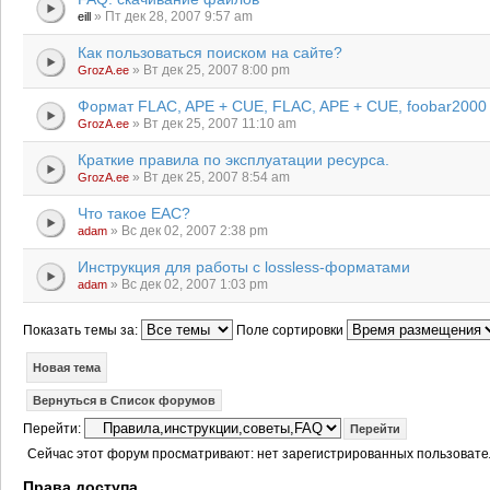
» Пт дек 28, 2007 9:57 am
eill
Как пользоваться поиском на сайте?
» Вт дек 25, 2007 8:00 pm
GrozA.ee
Формат FLAC, APE + CUE, FLAC, APE + CUE, foobar2000
» Вт дек 25, 2007 11:10 am
GrozA.ee
Краткие правила по эксплуатации ресурса.
» Вт дек 25, 2007 8:54 am
GrozA.ee
Что такое EAC?
» Вс дек 02, 2007 2:38 pm
adam
Инструкция для работы с lossless-форматами
» Вс дек 02, 2007 1:03 pm
adam
Показать темы за:
Поле сортировки
Новая тема
Вернуться в Список форумов
Перейти:
Сейчас этот форум просматривают: нет зарегистрированных пользовател
Права доступа