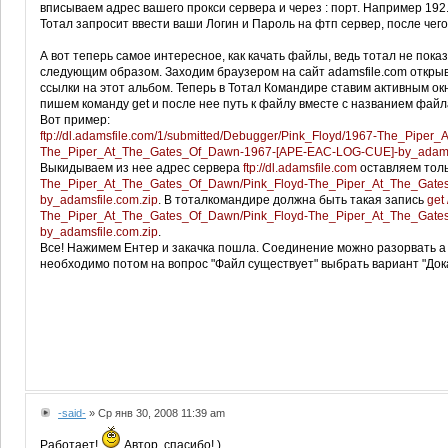
вписываем адрес вашего прокси сервера и через : порт. Например 192
Тотал запросит ввести ваши Логин и Пароль на фтп сервер, после чег
А вот теперь самое интересное, как качать файлы, ведь тотал не пок
следующим образом. Заходим браузером на сайт adamsfile.com открыв
ссылки на этот альбом. Теперь в Тотал Командире ставим активным окно
пишем команду get и после нее путь к файлу вместе с названием файл
Вот пример:
ftp://dl.adamsfile.com/1/submitted/Debugger/Pink_Floyd/1967-The_Pipe
The_Piper_At_The_Gates_Of_Dawn-1967-[APE-EAC-LOG-CUE]-by_adamsf
Выкидываем из нее адрес сервера
ftp://dl.adamsfile.com
оставляем тол
The_Piper_At_The_Gates_Of_Dawn/Pink_Floyd-The_Piper_At_The_Gat
by_adamsfile.com.zip
. В тоталкомандире должна быть такая запись
get
The_Piper_At_The_Gates_Of_Dawn/Pink_Floyd-The_Piper_At_The_Gat
by_adamsfile.com.zip
.
Все! Нажимем Ентер и закачка пошла. Соединение можно разорвать а
необходимо потом на вопрос "Файл существует" выбрать вариант "Док
-said-
» Ср янв 30, 2008 11:39 am
Работает!
Автор, спасибо! )