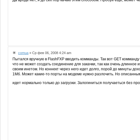
Да вроде нет, я до сих пор качаю этим способом. Пробуй еще, может ч
comua
» Ср фев 06, 2008 4:24 am
Пытался вручную в FlashFXP вводить комманды. Так вот GET комманду н
что не может создать соединение для закачки, так как очень длинное
своим инетом. Но коннект через него идет долго, порой до минуты дох
1Мб. Может какие-то порты на модеме нужно разлочить. Но описанным
идет нормально только до загрузки. Залогиниться получаеться без пр