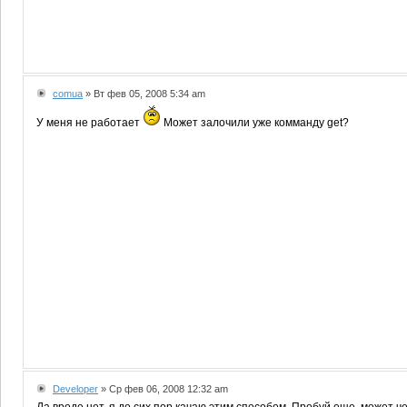
comua
» Вт фев 05, 2008 5:34 am
У меня не работает
Может залочили уже комманду get?
Developer
» Ср фев 06, 2008 12:32 am