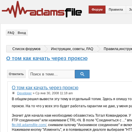
Форум
Правила
З
FAQ
Вход
Список форумов
Инструкции, советы, FAQ
Правила,инстру
О том как качать через проксю
Ответить
О том как качать через проксю
Developer
» Ср янв 30, 2008 11:18 am
В общем решил вывести эту тему в отдельный топик. Здесь я опишу то
проксю. На то что у всех это будет работать гарантии не даю, у меня р
Значит для начала нам необходимо обзавестись Тотал Командиром. У 
FTP соединение" или нажимаем CTRL+N. В поле "Соединиться с ..." в
ftp://dl.adamsfile.com/
, снимаем галочку "Анонимное соединение" и вклю
Нажимаем кнопку "Изменить", и в появившемся диалоге выбираем "HTTP