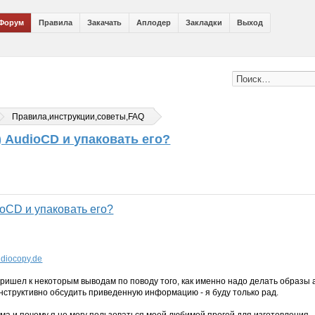
Форум
Правила
Закачать
Аплодер
Закладки
Выход
Правила,инструкции,советы,FAQ
 AudioCD и упаковать его?
ioCD и упаковать его?
audiocopy.de
пришел к некоторым выводам по поводу того, как именно надо делать образы 
онструктивно обсудить приведенную информацию - я буду только рад.