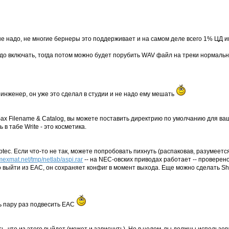
.
- не надо, не многие бернеры это поддерживает и на самом деле всего 1% ЦД 
 надо включать, тогда потом можно будет порубить WAV файл на треки нормально
оинженер, он уже это сделал в студии и не надо ему мешать
абах Filename & Catalog, вы можете поставить директрию по умолчанию для ва
 в табе Write - это косметика.
tec. Если что-то не так, можете попробовать пихнуть (распаковав, разумеется
mexmat.net/tmp/netlab/aspi.rar
-- на NEC-овских приводах работает -- проверено
 выйти из EAC, он сохраняет конфиг в момент выхода. Еще можно сделать Shi
сь пару раз подвесить EAC