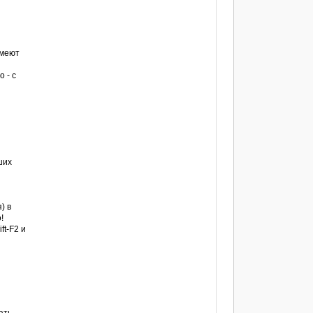
имеют
 - с
ших
) в
!
ft-F2 и