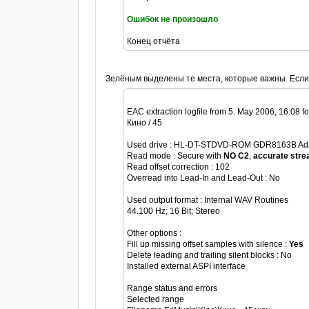
Ошибок не произошло
Конец отчёта
Зелёным выделены те места, которые важны. Если 
EAC extraction logfile from 5. May 2006, 16:08 f
Кино / 45
Used drive : HL-DT-STDVD-ROM GDR8163B Adap
Read mode : Secure with
NO C2
,
accurate str
Read offset correction : 102
Overread into Lead-In and Lead-Out : No
Used output format : Internal WAV Routines
44.100 Hz; 16 Bit; Stereo
Other options :
Fill up missing offset samples with silence :
Yes
Delete leading and trailing silent blocks : No
Installed external ASPI interface
Range status and errors
Selected range