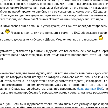
ь, что из этого выйдет (может и зависнуть). Но в целом, вы должны использов
делают всякие Неры). C2 (ЦДРом опознает ошибки чтения)) вы должны всегда отк
но в основном бесполезная - если диск без сбоев - он его считает и так доста
уйдет не на обнаружение ошибки, а на ее устранение. Кроме этого С2 сделан
. Если в диске сделана дырка гвоздем типа сотка - тогда работает, а мелкие о
кт говорит, что Drive has 'Accurate Stream' feature - это радостно, это надо
т Drive caches audio data - они утверждают, что ЕАС это определяет правиль
верю
Я ставлю там галку и это приводит к тому, что ЕАС сбрасывает буфер
за с самого диска, а не из буфера ЦДром. Медленнее, но зато я спокоен
ь опять), включите Spin Drive и я думаю, что все остальное у вас будет норм
ультате рипа получается дикий шум - тогда можете попробовать этот Big Endi
аю.
емного о том, что такое Аудио Диск. Так вот это - почти виниловый диск - как
нце, на которую ставят иголку и по которой иголка съезжает - это Lead-In & Le
лучик ставить точно не получается и посему есть такая гадость, как оффсет - т.е.
- он промахивается, причем величина промаха у него постоянная - он ставит на
Величина Х называется оффсетом, она либо известна из
базы данных EAC
, л
торых это можно пробовать (о том, как это можно сделать, мы тоже расскажем
а в нуль. Если вы выдергиваете треки - то это значит что у каждого трека про