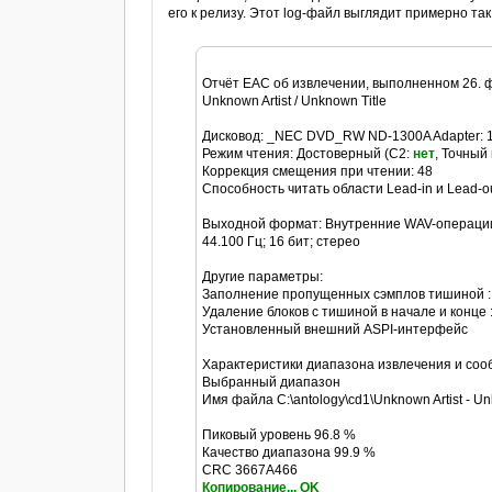
его к релизу. Этот log-файл выглядит примерно так
Отчёт EAC об извлечении, выполненном 26. ф
Unknown Artist / Unknown Title
Дисковод: _NEC DVD_RW ND-1300A Adapter: 1 
Режим чтения: Достоверный (C2:
нет
, Точный
Коррекция смещения при чтении: 48
Способность читать области Lead-in и Lead-ou
Выходной формат: Внутренние WAV-операци
44.100 Гц; 16 бит; стерео
Другие параметры:
Заполнение пропущенных сэмплов тишиной :
Удаление блоков с тишиной в начале и конце 
Установленный внешний ASPI-интерфейс
Характеристики диапазона извлечения и со
Выбранный диапазон
Имя файла C:\antology\cd1\Unknown Artist - Un
Пиковый уровень 96.8 %
Качество диапазона 99.9 %
CRC 3667A466
Копирование... OK