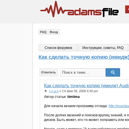
FAQ
Вход
Список форумов
Инструкции, советы, FAQ
Как сделать точную копию (имидж)
Ответить
Как сделать точную копию (имидж) Aud
t.i.t.a.n
» Сб фев 09, 2008 9:30 pm
Автор статьи:
timtima
Для начала качаем программу отсюда:
http://exact
После долгих мучений и поисков крупиц знаний, я 
дисков. Быть может, кто-то может поправить или к