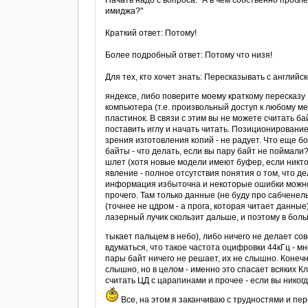
Начать надо с вопроса: "А в чем собственно пробл
имиджа?"
Краткий ответ: Потому!
Более подробный ответ: Потому что низя!
Для тех, кто хочет знать: Пересказывать с англий
яндексе, либо поверите моему краткому пересказу
компьютера (т.е. произвольный доступ к любому м
пластинок. В связи с этим вы не можете считать бай
поставить иглу и начать читать. Позиционирование с
зрения изготовления копий - не радует. Что еще бо
байты - что делать, если вы пару байт не поймали
шлет (хотя новые модели имеют буфер, если никто
явление - полное отсутствия понятия о том, что д
информация избыточна и некоторые ошибки можно 
прочего. Там только данные (не буду про сабченелы
(точнее не цдром - а прога, которая читает данные)
лазерный лучик скользит дальше, и поэтому в бол
тыкает пальцем в небо), либо ничего не делает со
вдуматься, что такое частота оцифровки 44кГц - мно
пары байт ничего не решает, их не слышно. Конечно
слышно, но в целом - именно это спасает всяких К
считать ЦД с царапинами и прочее - если вы никог
Все, на этом я заканчиваю с трудностями и пе