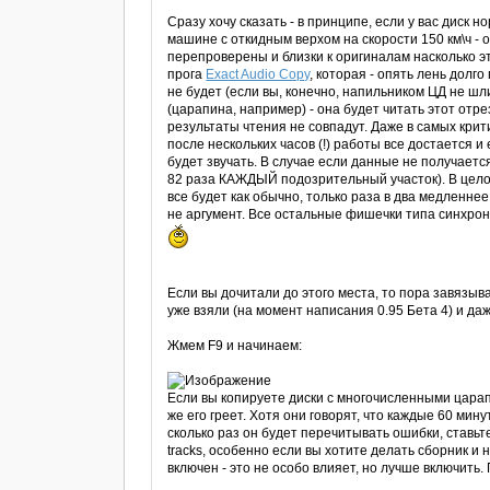
Сразу хочу сказать - в принципе, если у вас диск
машине с откидным верхом на скорости 150 км\ч - о
перепроверены и близки к оригиналам насколько эт
прога
Exact Audio Copy
, которая - опять лень долг
не будет (если вы, конечно, напильником ЦД не шл
(царапина, например) - она будет читать этот отре
результаты чтения не совпадут. Даже в самых крити
после нескольких часов (!) работы все достается и
будет звучать. В случае если данные не получает
82 раза КАЖДЫЙ подозрительный участок). В целом
все будет как обычно, только раза в два медленнее
не аргумент. Все остальные фишечки типа синхрони
Если вы дочитали до этого места, то пора завязыв
уже взяли (на момент написания 0.95 Бета 4) и даж
Жмем F9 и начинаем:
Если вы копируете диски с многочисленными царап
же его греет. Хотя они говорят, что каждые 60 мину
сколько раз он будет перечитывать ошибки, ставь
tracks, особенно если вы хотите делать сборник и на
включен - это не особо влияет, но лучше включить