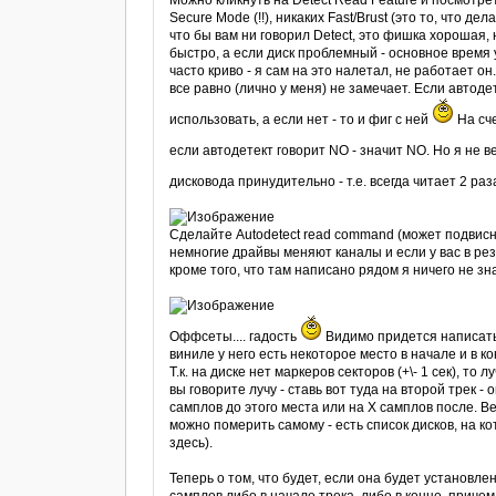
Можно кликнуть на Detect Read Feature и посмотрет
Secure Mode (!!), никаких Fast/Brust (это то, что 
что бы вам ни говорил Detect, это фишка хорошая, 
быстро, а если диск проблемный - основное время 
часто криво - я сам на это налетал, не работает он
все равно (лично у меня) не замечает. Если автодете
использовать, а если нет - то и фиг с ней
На сче
если автодетект говорит NO - значит NO. Но я не 
дисковода принудительно - т.е. всегда читает 2 ра
Сделайте Autodetect read command (может подвиснут
немногие драйвы меняют каналы и если у вас в рез
кроме того, что там написано рядом я ничего не зн
Оффсеты.... гадость
Видимо придется написать н
виниле у него есть некоторое место в начале и в ко
Т.к. на диске нет маркеров секторов (+\- 1 сек), то 
вы говорите лучу - ставь вот туда на второй трек 
самплов до этого места или на Х самплов после. 
можно померить самому - есть список дисков, на ко
здесь).
Теперь о том, что будет, если она будет установлен