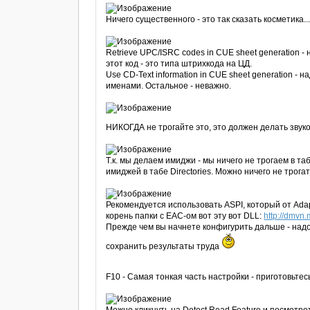
Ничего существенного - это так сказать косметика..
Retrieve UPC/ISRC codes in CUE sheet generation 
этот код - это типа штрихкода на ЦД.
Use CD-Text information in CUE sheet generation -
именами. Остальное - неважно.
НИКОГДА не трогайте это, это должен делать звук
Т.к. мы делаем имиджи - мы ничего не трогаем в т
имиджей в табе Directories. Можно ничего не трогать
Рекомендуется использовать ASPI, который от Adap
корень папки с EAC-ом вот эту вот DLL:
http://dmvn.
Прежде чем вы начнете конфигурить дальше - надо
сохранить результаты труда
F10 - Самая тонкая часть настройки - приготовьте