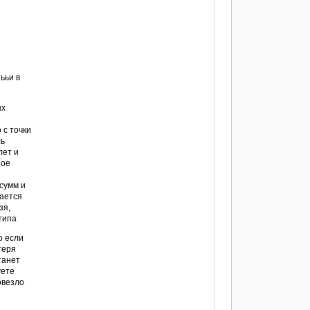
ььи в
я
ых
 с точки
сь
лет и
ное
сумм и
вается
зя,
типа
о если
отеря
танет
уете
овезло