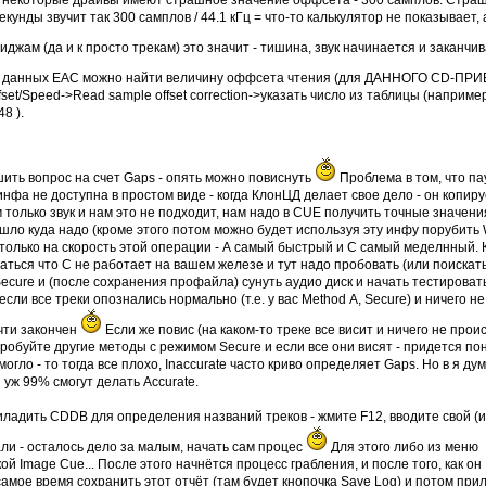
чем некоторые драйвы имеют страшное значение оффсета - 300 самплов. Стра
кунды звучит так 300 самплов / 44.1 кГц = что-то калькулятор не показывает, а
джам (да и к просто трекам) это значит - тишина, звук начинается и заканчи
зе данных EAC можно найти величину оффсета чтения (для ДАННОГО CD-ПРИ
ffset/Speed->Read sample offset correction->указать число из таблицы (наприме
8 ).
ить вопрос на счет Gaps - опять можно повиснуть
Проблема в том, что п
 инфа не доступна в простом виде - когда КлонЦД делает свое дело - он копиру
 только звук и нам это не подходит, нам надо в CUE получить точные значени
 шло куда надо (кроме этого потом можно будет используя эту инфу порубить
ют только на скорость этой операции - А самый быстрый и С самый меделнный. 
аться что С не работает на вашем железе и тут надо пробовать (или поискат
Secure и (после сохранения профайла) сунуть аудио диск и начать тестироват
 если все треки опознались нормально (т.е. у вас Method А, Secure) и ничего не
очти закончен
Если же повис (на каком-то треке все висит и ничего не прои
 пробуйте другие методы с режимом Secure и если все они висят - придется по
могло - то тогда все плохо, Inaccurate часто криво определяет Gaps. Но в я ду
 уж 99% смогут делать Accurate.
риладить CDDB для определения названий треков - жмите F12, вводите свой (
али - осталось дело за малым, начать сам процес
Для этого либо из меню
ой Image Cue... После этого начнётся процесс грабления, и после того, как он
самое время сохранить этот отчёт (там будет кнопочка Save Log) и потом при