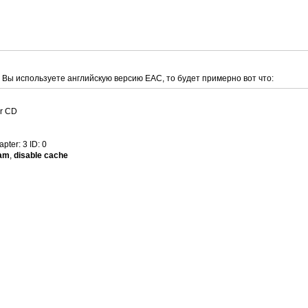
Вы используете английскую версию EAC, то будет примерно вот что:
or CD
ter: 3 ID: 0
eam
,
disable cache