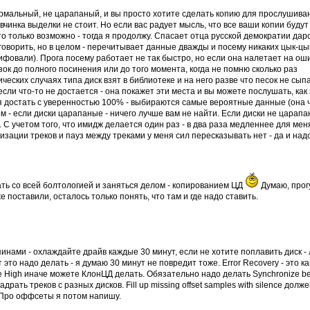
 нормальный, не царапаный, и вы просто хотите сделать копию для прослушива
вчинка выделки не стоит. Но если вас радует мысль, что все ваши копии будут
о только возможно - тогда я продолжу. Спасает отца русской демократии дар
о говорить, но в целом - перечитывает данные дважды и посему никаких цык-цы
ифовали). Прога посему работает не так быстро, но если она налетает на ош
зок до полного посинения или до того момента, когда не помню сколько раз
ческих случаях типа диск взят в библиотеке и на него разве что песок не сыпа
 если что-то не достается - она покажет эти места и вы можете послушать, как
ся достать с уверенностью 100% - выбираются самые вероятные данные (она 
 - если диски царапаные - ничего лучше вам не найти. Если диски не царапа
. С учетом того, что имидж делается один раз - в два раза медленнее для мен
зации треков и пауз между треками у меня сил пересказывать нет - да и над
ать со всей болтологией и заняться делом - копированием ЦД
Думаю, прог
е поставили, осталось только понять, что там и где надо ставить.
инами - охлаждайте драйв каждые 30 минут, если не хотите поплавить диск -
т это надо делать - я думаю 30 минут не повредит тоже. Error Recovery - это ка
те High иначе можете КлонЦД делать. Обязательно надо делать Synchronize b
драть треков с разных дисков. Fill up missing offset samples with silence долж
. Про оффсеты я потом напишу.