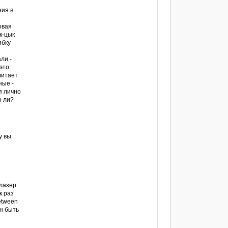
ния в
овая
к-цык
ибку
ли -
 это
читает
ные -
я лично
о ли?
у вы
 лазер
к раз
etween
ен быть