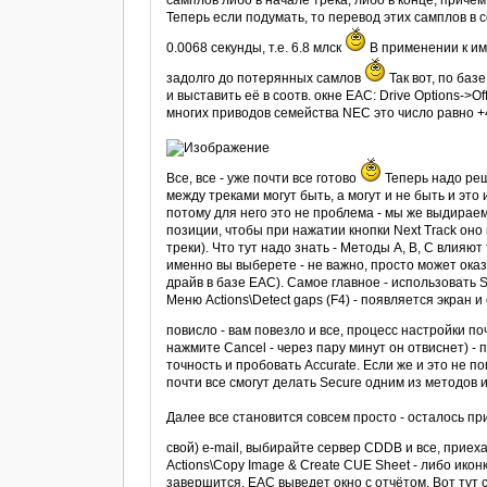
самплов либо в начале трека, либо в конце, при
Теперь если подумать, то перевод этих самплов в се
0.0068 секунды, т.е. 6.8 млск
В применении к ими
задолго до потерянных самлов
Так вот, по ба
и выставить её в соотв. окне EAC: Drive Options->O
многих приводов семейства NEC это число равно +4
Все, все - уже почти все готово
Теперь надо реш
между треками могут быть, а могут и не быть и это
потому для него это не проблема - мы же выдираем
позиции, чтобы при нажатии кнопки Next Track оно
треки). Что тут надо знать - Методы A, B, C влия
именно вы выберете - не важно, просто может оказ
драйв в базе EAC). Самое главное - использовать 
Меню Actions\Detect gaps (F4) - появляется экран и
повисло - вам повезло и все, процесс настройки п
нажмите Cancel - через пару минут он отвиснет) -
точность и пробовать Accurate. Если же и это не по
почти все смогут делать Secure одним из методов и
Далее все становится совсем просто - осталось п
свой) е-mail, выбирайте сервер CDDB и все, приех
Actions\Copy Image & Create CUE Sheet - либо иконк
завершится, EAC выведет окно с отчётом. Вот тут 