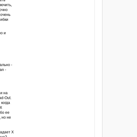
ать
лючить,
точно
 очень
шибки
но и
ально -
an -
 и на
ad-Out.
 когда
 Х
ибо ее
, но не
падает Х