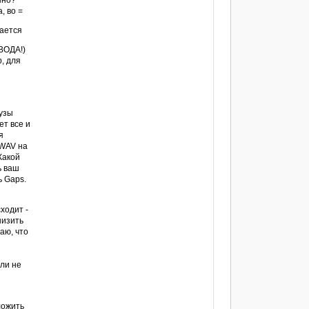
шно?
, во =
вается
ВОДА!)
р, для
аузы
ет все и
я
 WAV на
Какой
ь ваш
ь Gaps.
сходит -
низить
маю, что
или не
ложить