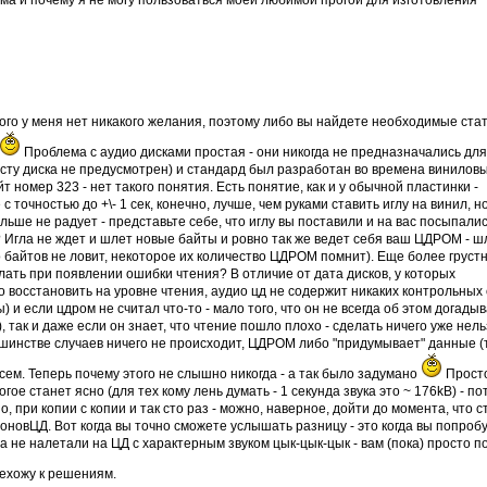
ема и почему я не могу пользоваться моей любимой прогой для изготовления
ского у меня нет никакого желания, поэтому либо вы найдете необходимые стат
Проблема с аудио дисками простая - они никогда не предназначались дл
есту диска не предусмотрен) и стандард был разработан во времена винилов
т номер 323 - нет такого понятия. Есть понятие, как и у обычной пластинки -
 точностью до +\- 1 сек, конечно, лучше, чем руками ставить иглу на винил, но
льше не радует - представьте себе, что иглу вы поставили и на вас посыпали
? Игла не ждет и шлет новые байты и ровно так же ведет себя ваш ЦДРОМ - ш
 байтов не ловит, некоторое их количество ЦДРОМ помнит). Еще более груст
елать при появлении ошибки чтения? В отличие от дата дисков, у которых
восстановить на уровне чтения, аудио цд не содержит никаких контрольных 
) и если цдром не считал что-то - мало того, что он не всегда об этом догады
, так и даже если он знает, что чтение пошло плохо - сделать ничего уже нель
ьшинстве случаев ничего не происходит, ЦДРОМ либо "придумывает" данные (
всем. Теперь почему этого не слышно никогда - а так было задумано
Прост
гое станет ясно (для тех кому лень думать - 1 секунда звука это ~ 176kB) - п
, при копии с копии и так сто раз - можно, наверное, дойти до момента, что с
лоновЦД. Вот когда вы точно сможете услышать разницу - это когда вы попроб
да не налетали на ЦД с характерным звуком цык-цык-цык - вам (пока) просто п
рехожу к решениям.