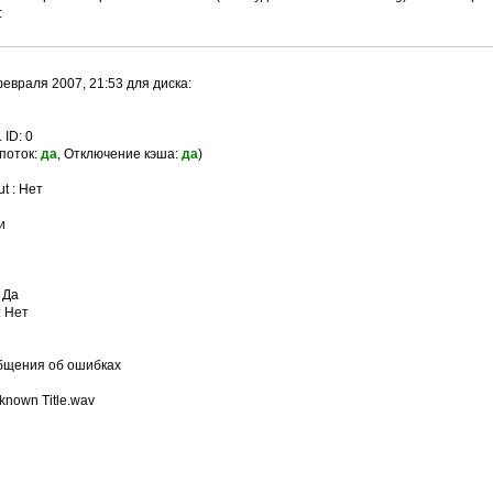
:
евраля 2007, 21:53 для диска:
ID: 0
 поток:
да
, Отключение кэша:
да
)
t : Нет
и
 Да
: Нет
общения об ошибках
known Title.wav