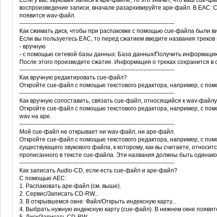
Если у вас звуковая запись в аре-файле, то это значит, что ваш cue-ф
воспроизведение записи, вначале разархивируйте аре-файл. В ЕАС: С
появится wav-файл.
--------------------------------------------------------------------------------
Как сжимать диск, чтобы при распаковке с помощью cue-файла были в
Если вы пользуетесь ЕАС, то перед сжатием введите названия треков
- вручную
- с помощью сетевой базы данных: База данных/Получить информацию
После этого произведите сжатие. Информация о треках сохранится в 
--------------------------------------------------------------------------------
Как вручную редактировать cue-файл?
Откройте cue-файл с помощью текстового редактора, например, с пом
--------------------------------------------------------------------------------
Как вручную сопоставить, связать cue-файл, относящийся к wav-файлу
Откройте cue-файл с помощью текстового редактора, например, с по
wav на аре.
--------------------------------------------------------------------------------
Мой cue-файл не открывает ни wav-файл, ни аре-файл.
Откройте cue-файл с помощью текстового редактора, например, с пом
существующего звукового файла, к которому, как вы считаете, относит
прописанного в тексте cue-файла. Эти названия должны быть одинако
--------------------------------------------------------------------------------
Как записать Audio-CD, если есть cue-файл и аре-файл?
С помощью АЕС:
1. Распаковать аре-файл (см. выше).
2. Сервис/Записать CD-RW...
3. В открывшемся окне: Файл/Открыть индексную карту...
4. Выбрать нужную индексную карту (cue-файл). В нижнем окне появитс