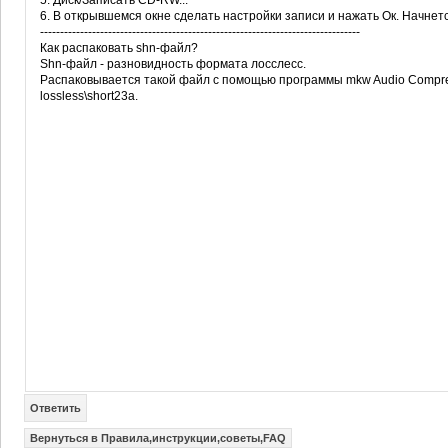
5. Диск/Записать CD-RW...
6. В открывшемся окне сделать настройки записи и нажать Ок. Начнетс
--------------------------------------------------------------------------------
Как распаковать shn-файл?
Shn-файл - разновидность формата лосслесс.
Распаковывается такой файл с помощью программы mkw Audio Compressi
lossless\short23a.
Ответить
Вернуться в Правила,инструкции,советы,FAQ