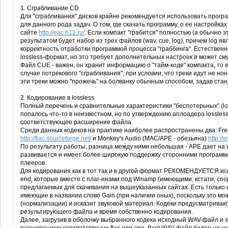
1. Сграбливание CD
Для "сграбливания" дисков крайне рекомендуется использовать прогр
для данного рода задач. О том, где скачать программу, о ее настройк
сайте
http://eac.h12.ru/
. Если компакт "грабится" полностью (а обычно 
результатом будет набор из трех файлов (wav, cue, log), причем log
корректность отработки программой процесса "граббинга". Естественн
lossless-формат, но это требует дополнительных настроек и может с
Файл CUE - важен, он хранит информацию о "тайм-коде" компакта, то 
случае потрекового "сграбливания", при условии, что треки идут не н
эти треки можно "прожечь" на болванку обычным способом, задав стан
2. Кодирование в lossless
Полный перечень и сравнительные характеристики "беспотерьных" (lo
попалось что-то в неизвестном, но по утверждению аплоадера lossles
соответствующее расширение файла.
Среди данных кодеков на практике наиболее распространены два: Free
http://flac.sourceforge.net/
и Monkey's Audio (MAC/APE - обезьяна)
http:/
По результату работы, разница между ними небольшая - APE дает на
развивается и имеет более широкую поддержку сторонними программ
плееров.
Для кодирования как в тот так и в другой формат РЕКОМЕНДУЕТСЯ исп
end, которые вместе с плаг-инами под Winamp (имеющими, кстати, спо
предлагаемых для скачивания на вышеуказанных сайтах. Есть только 
имеющие в названии слово Gain (при наличии оных), поскольку это мо
(нормализации) и исказит звуковой материал. Кодеки предусматрива
результирующего файла и время собственно кодирования.
Далее, загрузив в оболочку выбранного кодека исходный WAV-файл и 