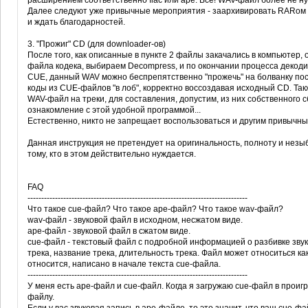
расширением соответственно flac или ape. Все! WAV-файл более не ну
Далее следуют уже привычные мероприятия - заархивировать RARом три
и ждать благодарностей.
3. "Прожиг" CD (для downloader-ов)
После того, как описанные в пункте 2 файлы закачались в компьютер
файла кодека, выбираем Decompress, и по окончании процесса деко
CUE, данный WAV можно беспрепятственно "прожечь" на болванку пос
коды из CUE-файлов "в лоб", корректно воссоздавая исходный CD. Та
WAV-файл на треки, для составления, допустим, из них собственного 
ознакомление с этой удобной программой...
Естественно, никто не запрещает воспользоваться и другим привычн
Данная инструкция не претендует на оригинальность, полноту и незы
тому, кто в этом действительно нуждается.
FAQ
--------------------------------------------------------------------------------
Что такое cue-файл? Что такое аре-файл? Что такое wav-файл?
wav-файл - звуковой файл в исходном, несжатом виде.
аре-файл - звуковой файл в сжатом виде.
cue-файл - текстовый файл с подробной информацией о разбивке зву
трека, название трека, длительность трека. Файл может относиться как
относится, написано в начале текста cue-файла.
--------------------------------------------------------------------------------
У меня есть аре-файл и cue-файл. Когда я загружаю cue-файл в проиг
файлу.