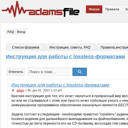
Форум
Правила
З
FAQ
Вход
Список форумов
Инструкции, советы, FAQ
Правила,инстру
Инструкция для работы с lossless-форматами
Ответить
Инструкция для работы с lossless-форматами
adam
» Вс дек 02, 2007 1:03 pm
Краткая инструкция для тех, кто хочет окунуться в прекрасный мир музы
но или не сталкивался с этим, или просто хочет побольше узнать о не
нижеуказанное программное обеспечение изначально является БЕ
Задача состоит в следующем - необходимо грамотно "сграбить" аудиом
lossless-кодеком для дальнейшего выкладывания на файлообменник. И
точностью до бита перенести его на CD-болванку, воссоздав тем са