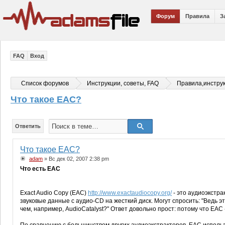
Форум
Правила
З
FAQ
Вход
Список форумов
Инструкции, советы, FAQ
Правила,инстру
Что такое EAC?
Ответить
Что такое EAC?
adam
» Вс дек 02, 2007 2:38 pm
Что есть ЕАС
Exact Audio Copy (EAC)
http://www.exactaudiocopy.org/
- это аудиоэкстра
звуковые данные с аудио-CD на жесткий диск. Могут спросить: "Ведь эт
чем, например, AudioCatalyst?" Ответ довольно прост: потому что EAC