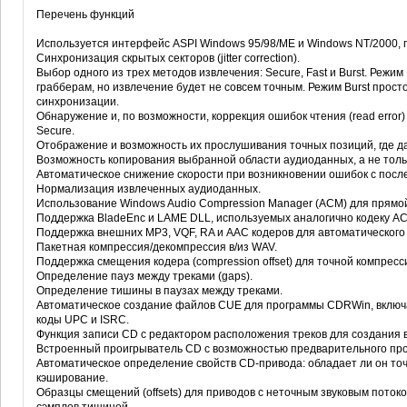
Перечень функций
Используется интерфейс ASPI Windows 95/98/ME и Windows NT/2000, п
Синхронизация скрытых секторов (jitter correction).
Выбор одного из трех методов извлечения: Secure, Fast и Burst. Режим
грабберам, но извлечение будет не совсем точным. Режим Burst прос
синхронизации.
Обнаружение и, по возможности, коррекция ошибок чтения (read error) 
Secure.
Отображение и возможность их прослушивания точных позиций, где 
Возможность копирования выбранной области аудиоданных, а не тольк
Автоматическое снижение скорости при возникновении ошибок с пос
Нормализация извлеченных аудиоданных.
Использование Windows Audio Compression Manager (ACM) для прямой
Поддержка BladeEnc и LAME DLL, используемых аналогично кодеку ACM
Поддержка внешних MP3, VQF, RA и AAC кодеров для автоматического 
Пакетная компрессия/декомпрессия в/из WAV.
Поддержка смещения кодера (сompression offset) для точной компресс
Определение пауз между треками (gaps).
Определение тишины в паузах между треками.
Автоматическое создание файлов CUE для программы CDRWin, включа
коды UPC и ISRC.
Функция записи CD с редактором расположения треков для создания 
Встроенный проигрыватель CD с возможностью предварительного пр
Автоматическое определение свойств CD-привода: обладает ли он то
кэширование.
Образцы смещений (offsets) для приводов с неточным звуковым поток