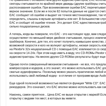
По сравнению с большинством других аудиоэкстракторов, EAC использу
секторы считываются по крайней мере дважды (другие грабберы считы
распознавания ошибок. При возникновении ошибки EAC перечитывает 
верное значение. Если же и после 82 попыток данные не удается счит
EAC сообщает об ошибке и выдает ее точное местонахождение, так ч
определить, слышны в музыке артефакты или нет. В большинстве случ
EAC и сообщит об ошибке чтения. Это делает EAC единственным граб
сильно поцарапанных дисков.
А теперь, когда вы поверили, что EAC - это настоящее чудо, вам след
осуществляет по меньшей мере двойное считывание, процесс извлечен
грабберов. Конечно, для тех, кто хочет получить наивысшее качество, 
возможной скорости и кого не волнуют артефакты, низкая скорость из
на Plextor'е 32x нецарапанный CD с помощью EAC извлекается со скор
на скорости 14-24x. При этом надо иметь в виду, что CD-ROMы Plexto
аудиоэкстракторы. На многих других CD-ROMах результаты будут еще
Однако почти совершенный механизм считывания - не все, что предл
компрессоров и кодеров, а это значит, что можно использовать EAC д
сжатые аудиоформаты. Поскольку можно указать практически любой 
использовать свой любимый кодер - в отличие от программ вроде Audio
Еще одной полезной возможностью является функция "Write CD". EA
рекордеров. Это означает, что EAC вполне можно использовать как с
Наконец, самое приятное... Цена EAC не выше открытки с маркой! Есл
открытку с видами тех мест, в которых вы живете.