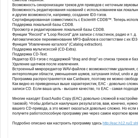
сэмплов тишиной.
Возможность синхронизации треков для приводов с неточным звуковы
Возможность редактирования названий с использованием как локально
и другие возможности, например, создание ID3-тэгов.
Сертифицированная совместимость с Escient® CDDB™. Теперь исполь
Поддержка локальной базы CDDB.
Просмотр и редактирование локальной базы CDDB.
Функции "Record" и "Loop Record" для записи с пластинок, радио и т. д.
Автоматическое переименование MP3-файлов в соответствии с их ID3-
Функция "Извлечение каталога" (Catalog extraction).
Поддержка мультисессий (CD-Extra).
Поддержка CD-Text.
Редактор ID3-тэгов с поддержкой "drag and drop" из списка треков и ба
Удаление щелчков после извлечения.
Встроенный микроредактор WAV-файлов с возможностями удаления, о
интерполяции области, уменьшения шумов, затухания in/out, undo и др
Программа распространяется как Cardware, поэтому ее можно свободн
Как видно из приведенных выше характеристик, EAC - довольно сложн
записи CD. Если ваша цель - высшее качество, то EAC - самая подход
Многие находят Exact Audio Copy (EAC) довольно сложной в настройк
таковой). Чтобы добиться наилучших результатов, вам, конечно, нуж
вашего CD-привода, а это может оказаться довольно сложно. Но если 
получите работоспособную программу уже через самое короткое врем
Подробно описано как настроить программу здесь
http://eac.h12.ru/2.sh