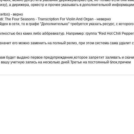
учаях, можно допустить указание дирижера/оркестра, но только если они им
изу), а дирижера, оркестр и прочее указывать в дополнительной информации
ertos) - верно
di: The Four Seasons - Transcription For Violin And Organ - неверно
йден в сети, то в графе "Дополнительно" требуется указать ресурс, с которог
лностью без каких либо аббревиатур. Например: группа "Red Hot Chili Peppers
 значит его можно заменить на полный релиз, при этом система сама удалит 
вам будет выдано первое предупреждение,которое запретит заливать и скач
вашу учетную запись на несколько дней.Третье на постоянный блок,причем