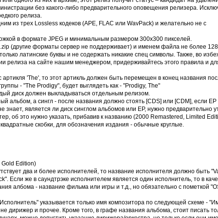
или одного из них в архиве, этот релиз получит статус – кандидат на удален
министрации без какого-либо предварительного оповещения релизера. Искл
редкого релиза.
ним из трех Lossless кодеков (APE, FLAC или WavPack) и желательно не с
ложкой в формате JPEG и минимальным размером 300х300 пикселей.
*.zip (другие форматы сервер не поддерживает) и именем файла не более 12
только латинские буквы и не содержать никакие спец символы. Также, во изб
и релиза на сайте нашим менеджером, придерживайтесь этого правила и дл
 артикля 'The', то этот артикль должен быть перемещен в конец названия по
ппы - "The Prodigy", будет выглядеть как - "Prodigy, The"
каждый диск должен выкладываться отдельным релизом.
й альбом, а сингл - после названия должно стоять [CDS] или [CDM], если EP 
не знает, является ли диск синглом альбомов или ЕР, нужно предварительно у
, об это нужно указать, прибавив к названию (2000 Remastered, Limited Editi
квадратные скобки, для обозначения издания - обычные круглые.
 Gold Edition)
утствует два и более исполнителей, то название исполнителя должно быть "V
ack". Если же в саундтрэке исполнителем является один исполнитель, то в кач
ния албома - название фильма или игры и т.д., но обязательно с пометкой "O
 "Исполнитель" указывается только имя композитора по следующей схеме - "И
 не дирижер и прочее. Кроме того, в графе названия альбома, стоит писать то