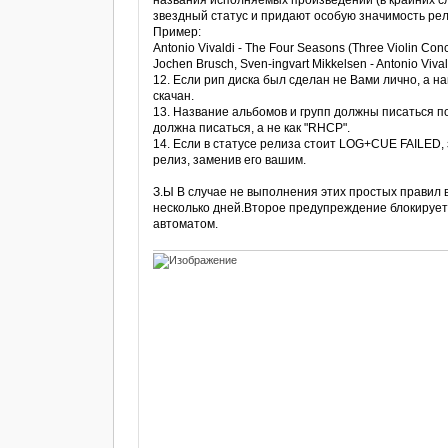
названия исполняемых произведений (в крайних сл
звездный статус и придают особую значимость рел
Пример:
Antonio Vivaldi - The Four Seasons (Three Violin Conc
Jochen Brusch, Sven-ingvart Mikkelsen - Antonio Vival
12. Если рип диска был сделан не Вами лично, а на
скачан.
13. Название альбомов и групп должны писаться по
должна писаться, а не как "RHCP".
14. Если в статусе релиза стоит LOG+CUE FAILED,
релиз, заменив его вашим.
З.Ы В случае не выполнения этих простых правил 
несколько дней.Второе предупреждение блокирует 
автоматом.