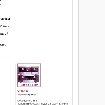
еют
.
о он был
" так и
старый
ивать
GrozA.ee
Администратор
Сообщения:
584
Зарегистрирован:
Пн дек 24, 2007 6:40 pm