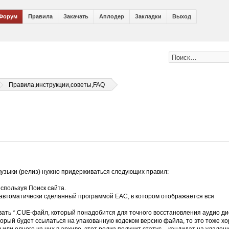
Форум
Правила
Закачать
Аплодер
Закладки
Выход
Правила,инструкции,советы,FAQ
музыки (релиз) нужно придерживаться следующих правил:
используя Поиск сайта.
 автоматически сделанный программой ЕАС, в котором отображается вся
овать *.CUE-файл, который понадобится для точного восстановления аудио ди
торый будет ссылаться на упакованную кодеком версию файла, то это тоже х