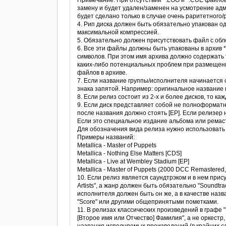
Примечание: При отсутствии *.LOG и *.CUE файлов 
замену и будет удален/заменен на усмотрение ад
будет сделано только в случае очень раритетного/
4. Рип диска должен быть обязательно упакован од
максимальной компрессией.
5. Обязательно должен присутствовать файл с об
6. Все эти файлы должны быть упакованы в архив 
символов. При этом имя архива должно содержать 
каких-либо потенциальных проблем при размещени
файлов в архиве.
7. Если название группы/исполнителя начинается с
знака запятой. Например: оригинальное название гру
8. Если релиз состоит из 2-х и более дисков, то 
9. Если диск представляет собой не полноформатны
после названия должно стоять [EP]. Если релизер 
Если это специальное издание альбома или ремастер
Для обозначения вида релиза нужно использовать 
Примеры названий:
Metallica - Master of Puppets
Metallica - Nothing Else Matters [CDS]
Metallica - Live at Wembley Stadium [EP]
Metallica - Master of Puppets (2000 DCC Remastered,
10. Если релиз является саундтрэком и в нем прис
Artists", а жанр должен быть обязательно "Soundtr
исполнителя должен быть он же, а в качестве назва
"Score" или другими общепринятыми пометками.
11. В релизах классических произведений в графе
[Второе имя или Отчество] Фамилия", а не оркестр,