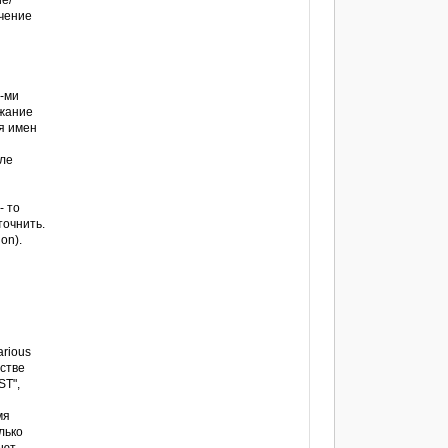
ие/
ючение
8-ми
ежание
я имен
сле
- то
точнить.
on).
arious
естве
ST",
мя
лько