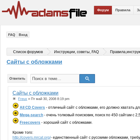
Форум
Правила
З
FAQ
Вход
Список форумов
Инструкции, советы, FAQ
Правила,инстру
Сайты с обложками
Ответить
Сайты с обложками
Freux
» Пт май 30, 2008 8:19 pm
All CD Covers
- отличный сайт с обложками, его должно хватать д
Mega-search
- очень толковый поисковик, поиск по 450 сайтам с 2,5
Freecovers
- хороший сайт с обложками.
Кроме того:
http://covers.mrcat.org/
- единственный сайт с русскими обложками, треб