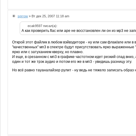
sprrow
» Вт дек 25, 2007 11:18 am
ecak9597 писал(а):
А как проверить flac или ape не восстановлен ли он из мр3 не за
Открой этот файлик в любом вэйвэдиторе - ну или сам флак/апе или в 
"качественных" мп3 в спектре будут присутствовать ярко выраженные "
ярко или с затуханием кверху, но плавно.
И еще, в срезанном с мп3 в графике частотном идет резкий спад вниз,
один и тот же трэк аудио и потом его же в мп3 - увидишь разницу эту.
Но всё равно тауаналайзер рулит - ну ведь не тяжело записать обра