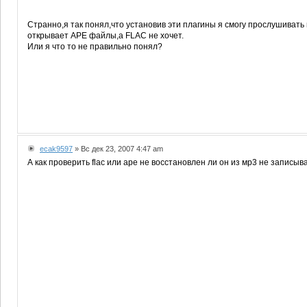
Странно,я так понял,что установив эти плагины я смогу прослушивать
открывает АРЕ файлы,а FLAC не хочет.
Или я что то не правильно понял?
ecak9597
» Вс дек 23, 2007 4:47 am
А как проверить flac или ape не восстановлен ли он из мр3 не записыв