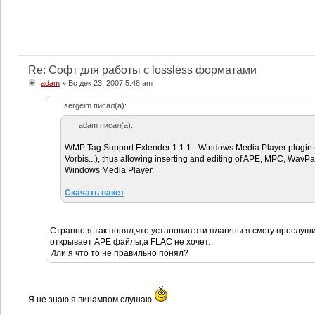
Re: Софт для работы с lossless форматами
adam
» Вс дек 23, 2007 5:48 am
sergeim писал(а):
adam писал(а):
WMP Tag Support Extender 1.1.1 - Windows Media Player plugin to
Vorbis...), thus allowing inserting and editing of APE, MPC, Wa
Windows Media Player.
Скачать пакет
Странно,я так понял,что установив эти плагины я смогу прослуш
открывает АРЕ файлы,а FLAC не хочет.
Или я что то не правильно понял?
Я не знаю я винампом слушаю