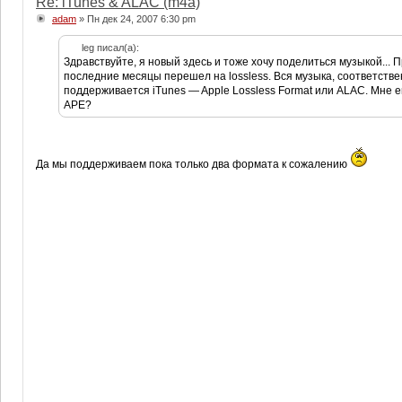
Re: iTunes & ALAC (m4a)
adam
» Пн дек 24, 2007 6:30 pm
leg писал(а):
Здравствуйте, я новый здесь и тоже хочу поделиться музыкой... П
последние месяцы перешел на lossless. Вся музыка, соответств
поддерживается iTunes — Apple Lossless Format или ALAC. Мне е
APE?
Да мы поддерживаем пока только два формата к сожалению