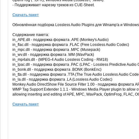
OptimFrog (*.OFR), Windows Media Lossless (*.WMA).
- Поддерживает нарезку треков из CUE-Sheet.
Скачать пакет
Обновлённая подборка Lossless Audio Plugins для Winamp'a и Windows M
Содержание пакета:
in_APE.dll - поддержка формата .APE (Monkey's Audio)
in_flac.dll - поддержка формата .FLAC (Free Lossless Audio Codec)
in_mpc.dll - поддержка формата .MPC (Musepack)
in_wv.dll - поддержка формата .WM (WavPack)
in_mp4als.dll - (MPEG-4 Audio Lossless Coding - RM18)
in_lpac.dll - поддержка формата .PAC (LPAC - Lossless Predictive Audio
in_bonk.dll - поддержка формата .BONK (BonkEnc)
in_tta.dll - поддержка формата .TTA (The True Audio Lossless Audio Code
in_la.dll - поддержка формата .LA (Lossless Audio Codec)
Monkey Audio DirectShow File Source Filter 1.00 - поддержка формата A
WMP Tag Support Extender 1.1.1 - Windows Media Player plugin to allow othe
allowing inserting and editing of APE, MPC, WavPack, OptimFrog, FLAC,
Скачать пакет