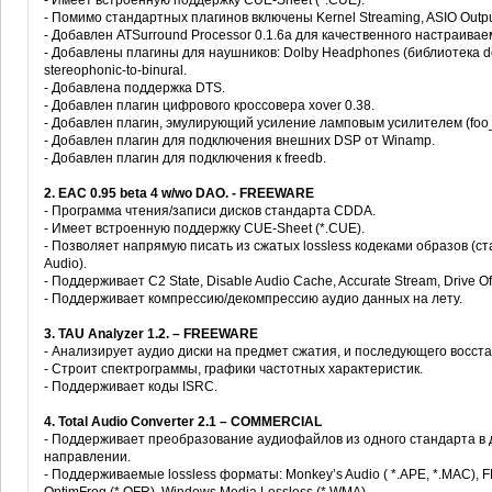
- Имеет встроенную поддержку CUE-Sheet (*.CUE).
- Помимо стандартных плагинов включены Kernel Streaming, ASIO Outpu
- Добавлен ATSurround Processor 0.1.6а для качественного настраивае
- Добавлены плагины для наушников: Dolby Headphones (библиотека dol
stereophonic-to-binural.
- Добавлена поддержка DTS.
- Добавлен плагин цифрового кроссовера xover 0.38.
- Добавлен плагин, эмулирующий усиление ламповым усилителем (foo_
- Добавлен плагин для подключения внешних DSP от Winamp.
- Добавлен плагин для подключения к freedb.
2. EAC 0.95 beta 4 w/wo DAO. - FREEWARE
- Программа чтения/записи дисков стандарта CDDA.
- Имеет встроенную поддержку CUE-Sheet (*.CUE).
- Позволяет напрямую писать из сжатых lossless кодеками образов (
Audio).
- Поддерживает C2 State, Disable Audio Cache, Accurate Stream, Drive O
- Поддерживает компрессию/декомпрессию аудио данных на лету.
3. TAU Analyzer 1.2. – FREEWARE
- Анализирует аудио диски на предмет сжатия, и последующего восста
- Строит спектрограммы, графики частотных характеристик.
- Поддерживает коды ISRC.
4. Total Audio Converter 2.1 – COMMERCIAL
- Поддерживает преобразование аудиофайлов из одного стандарта в
направлении.
- Поддерживаемые lossless форматы: Monkey’s Audio ( *.APE, *.MAC), FLA