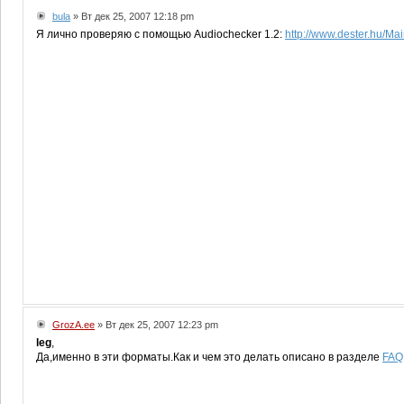
bula
» Вт дек 25, 2007 12:18 pm
Я лично проверяю с помощью Audiochecker 1.2:
http://www.dester.hu/Ma
GrozA.ee
» Вт дек 25, 2007 12:23 pm
leg
,
Да,именно в эти форматы.Как и чем это делать описано в разделе
FAQ