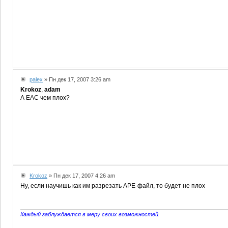
palex
» Пн дек 17, 2007 3:26 am
Krokoz
,
adam
А EAC чем плох?
Krokoz
» Пн дек 17, 2007 4:26 am
Ну, если научишь как им разрезать АРЕ-файл, то будет не плох
Каждый заблуждается в меру своих возможностей.